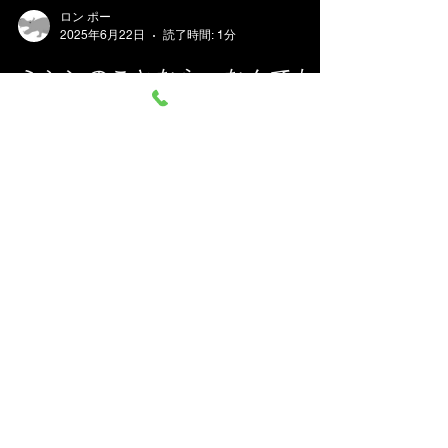
ロン ポー
2025年6月22日
読了時間: 1分
ミシンのことなら なんでも
ご質問ください。
日本全国から ミシンの修理、調整、お受けして
おります。 他店で、購入されたミシンでもokで
す。 ダンボール、や、みかん箱などにミシンを入
れ、 新聞紙やパッキン、プチブチ、などで、敷き
詰めて、 ガムテープで、フタを閉めてお送りくだ
さい。...
ロン ポー
2025年6月8日
読了時間: 1分
ミシンの修理 おまかせ下さ
い。
日本全国から ミシンの修理、調整、お受けして
おります。 他店で、購入されたミシンでもokで