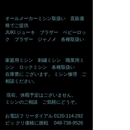
オールメーカーミシン取扱い　直販価
格でご提供     
JUKI ジューキ　ブラザー　ベビーロッ
ク　ブラザー　ジャノメ　各種取扱い   
家庭用ミシン　刺繍ミシン　職業用ミ
シン　ロックミシン　各種取扱い    
在庫豊に ございます。 ミシン修理　ご
相談ください。    
 現在、休暇予定はございません。   
ミシンのご相談　ご気軽にどうぞ。     
お電話フ リーダイアル 0120-114-292 
ビッ クリ価格に挑戦　 048-738-9526    