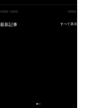
すべて表示
最新記事
ミシンの修理なら おま
他店で断られた