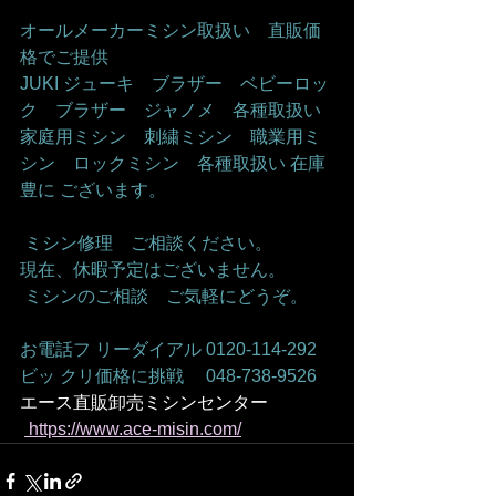
オールメーカーミシン取扱い　直販価
格でご提供 
JUKI ジューキ　ブラザー　ベビーロッ
ク　ブラザー　ジャノメ　各種取扱い 
家庭用ミシン　刺繍ミシン　職業用ミ
シン　ロックミシン　各種取扱い 在庫
豊に ございます。
 ミシン修理　ご相談ください。  
現在、休暇予定はございません。
 ミシンのご相談　ご気軽にどうぞ。 
お電話フ リーダイアル 0120-114-292 
ビッ クリ価格に挑戦　 048-738-9526 
エース直販卸売ミシンセンター
https://www.ace-misin.com/