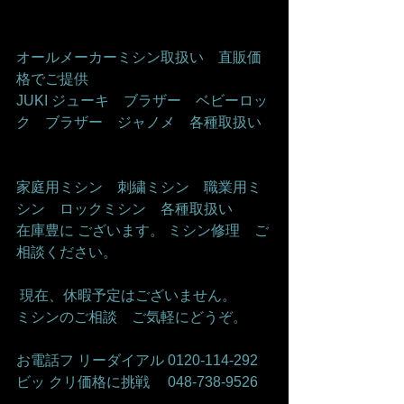
オールメーカーミシン取扱い　直販価
格でご提供     
JUKI ジューキ　ブラザー　ベビーロッ
ク　ブラザー　ジャノメ　各種取扱い   
家庭用ミシン　刺繍ミシン　職業用ミ
シン　ロックミシン　各種取扱い    
在庫豊に ございます。 ミシン修理　ご
相談ください。    
 現在、休暇予定はございません。   
ミシンのご相談　ご気軽にどうぞ。     
お電話フ リーダイアル 0120-114-292 
ビッ クリ価格に挑戦　 048-738-9526    