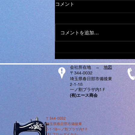
オールメーカー ミシン 取
コメント
り扱い
日本全国から ミシンの修理、調
整、お受けしております。 他店
コメントを追加…
で、購入されたミシンでもokで
す。 ダンボール、や、みかん箱
などにミシンを入れ、 新聞紙や
パッキン、プチブチ、などで、敷
き詰めて、 ガムテープで、フタ
会社所在地 →
地図
を閉めてお送りください。...
〒344-0032
埼玉県春日部市備後東
2-1-18
一ノ割プラザ内1Ｆ
​(有)エース商会
〒344-0032
埼玉県春日部市備後東
2-1-18一ノ割プラザ内1Ｆ
TELフリーダイヤル