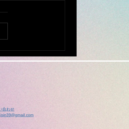
で断られた ミシン修理
相談ください。
全国から ミシンの修理、調
お受けしております。 他店
購入されたミシンでもokで
ミシンを入れ、 新聞紙や
キン、プチブチ、などで、敷
ムテープで、フタ
めてお送りください。...
い合わせ
isin39@gmail.com