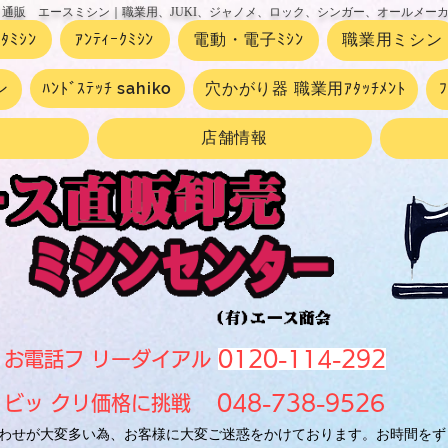
 通販 エースミシン｜職業用、JUKI、ジャノメ、ロック、シンガー、オールメー
ｰﾀﾐｼﾝ
ｱﾝﾃｨｰｸﾐｼﾝ
電動・電子ﾐｼﾝ
職業用ミシン
ン
ﾊﾝﾄﾞｽﾃｯﾁ sahiko
穴かがり器 職業用ｱﾀｯﾁﾒﾝﾄ
店舗情報
0120-114-292
お電話フ リーダイアル
048-738-9526
ビッ クリ価格に挑戦
わせが大変多い為、お客様に大変ご迷惑をかけております。お時間をず