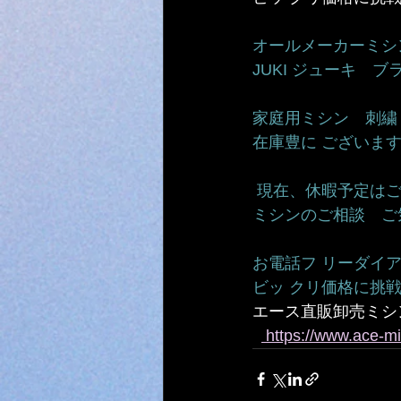
オールメーカーミシン
JUKI ジューキ　
家庭用ミシン　刺繍ミ
在庫豊に ございます
 現在、休暇予定はご
ミシンのご相談　ご気軽
お電話フ リーダイアル 0
ビッ クリ価格に挑戦　 048
エース直販卸売ミシ
 https://www.ace-mi