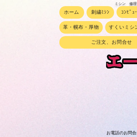
ミシン 修理
ホーム
刺繍ﾐｼﾝ
ｺﾝﾋﾟｭ
革・幌布・厚物
すくいミシ
ご注文、お問合せ
お電話のお問合