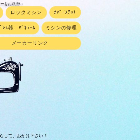
カーをお取扱い
ロックミシン
ｶﾊﾞｰｽﾃｯﾁ
ﾌﾟﾚｽ器 ﾊﾞｷｭｰﾑ
ミシンの修理
メーカーリンク
らして、おかけ下さい！