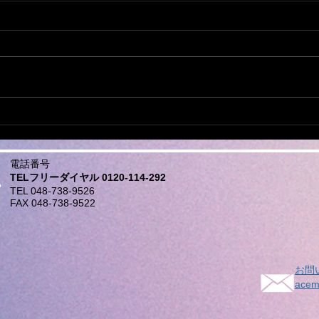
ミシンの修理なら おまかせ
他店
下さい。
もご
日本全国から ミシンの修理、調
日本
整、お受けしております。 他店
整、
で、購入されたミシンでもokで
で、
す。 ダンボール、や、みかん箱
す。 ダンボール、や、みかん箱
などにミシンを入れ、 新聞紙や
などに
パッキン、プチブチ、などで、敷
パッ
き詰めて、 ガムテープで、フタ
き詰めて、 ガ
電話番号
を閉めてお送りください。...
を閉
TELフリーダイヤル 0120-114-292
TEL 048-738-9526
FAX 048-738-9522
お問
acem