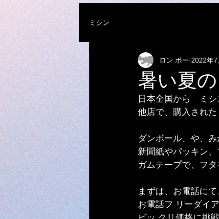
ミシン
ロン ポー
2022年
暑い夏の
日本全国から　ミシ
他店で、購入された
ダンボール、や、み
新聞紙やパッキン、
ガムテープで、フタ
まずは、お電話にて
お電話フ リーダイアル 0
ビッ クリ価格に挑戦　 048-