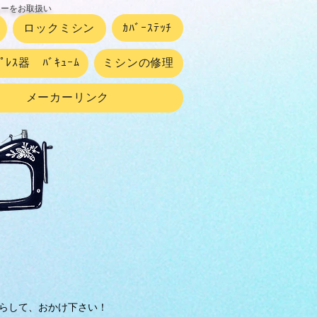
カーをお取扱い
ロックミシン
ｶﾊﾞｰｽﾃｯﾁ
ﾌﾟﾚｽ器 ﾊﾞｷｭｰﾑ
ミシンの修理
メーカーリンク
らして、おかけ下さい！