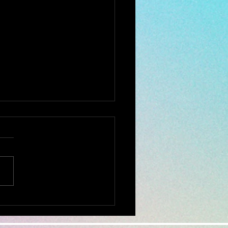
で断られた ミシン修理
相談ください。
全国から ミシンの修理、調
お受けしております。 他店
購入されたミシンでもokで
ミシンを入れ、 新聞紙や
キン、プチブチ、などで、敷
ムテープで、フタ