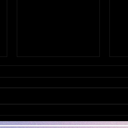
ミシンの修理なら おまかせ
他店
下さい。
もご
日本全国から ミシンの修理、調
日本
整、お受けしております。 他店
整、
で、購入されたミシンでもokで
で、
す。 ダンボール、や、みかん箱
す。 ダンボール、や、みかん箱
などにミシンを入れ、 新聞紙や
などに
パッキン、プチブチ、などで、敷
パッ
き詰めて、 ガムテープで、フタ
き詰めて、 ガ