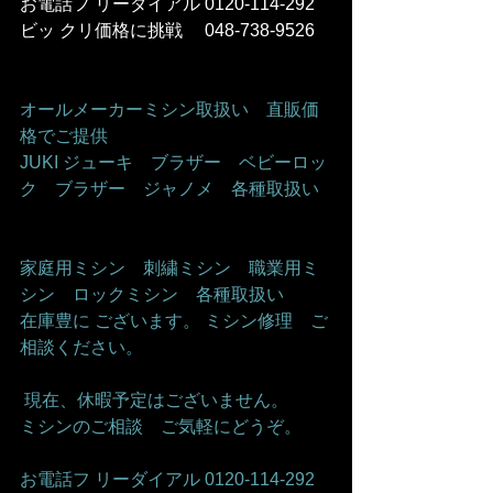
お電話フ リーダイアル 0120-114-292 
ビッ クリ価格に挑戦　 048-738-9526    
オールメーカーミシン取扱い　直販価
格でご提供     
JUKI ジューキ　ブラザー　ベビーロッ
ク　ブラザー　ジャノメ　各種取扱い   
家庭用ミシン　刺繍ミシン　職業用ミ
シン　ロックミシン　各種取扱い    
在庫豊に ございます。 ミシン修理　ご
相談ください。    
 現在、休暇予定はございません。   
ミシンのご相談　ご気軽にどうぞ。      
お電話フ リーダイアル 0120-114-292 