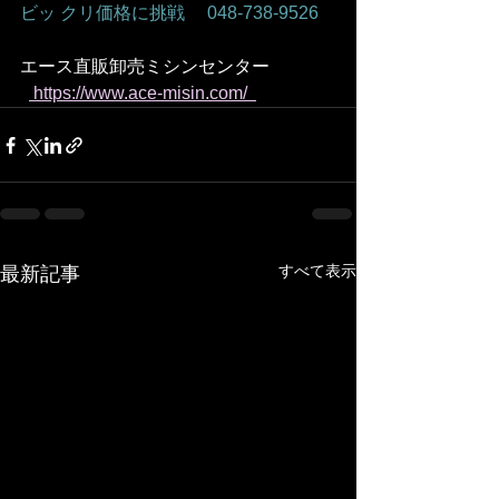
ビッ クリ価格に挑戦　 048-738-9526    
エース直販卸売ミシンセンター
 https://www.ace-misin.com/  
すべて表示
最新記事