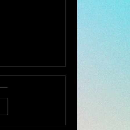
で断られた ミシン修理
相談ください。
全国から ミシンの修理、調
お受けしております。 他店
購入されたミシンでもokで
ミシンを入れ、 新聞紙や