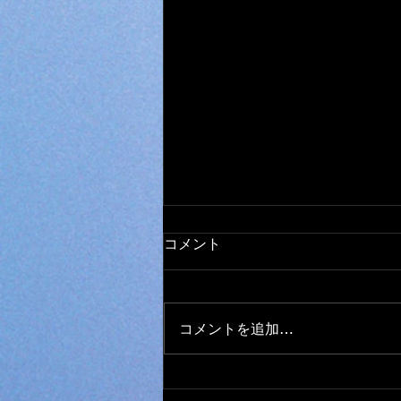
オールメーカー ミシン 取
コメント
り扱い
日本全国から ミシンの修理、調
整、お受けしております。 他店
コメントを追加…
で、購入されたミシンでもokで
す。 ダンボール、や、みかん箱
などにミシンを入れ、 新聞紙や