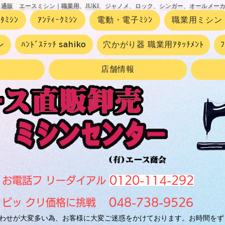
 通販 エースミシン｜職業用、JUKI、ジャノメ、ロック、シンガー、オールメー
ｰﾀﾐｼﾝ
ｱﾝﾃｨｰｸﾐｼﾝ
電動・電子ﾐｼﾝ
職業用ミシン
ン
ﾊﾝﾄﾞｽﾃｯﾁ sahiko
穴かがり器 職業用ｱﾀｯﾁﾒﾝﾄ
店舗情報
0120-114-292
お電話フ リーダイアル
048-738-9526
ビッ クリ価格に挑戦
わせが大変多い為、お客様に大変ご迷惑をかけております。お時間をず