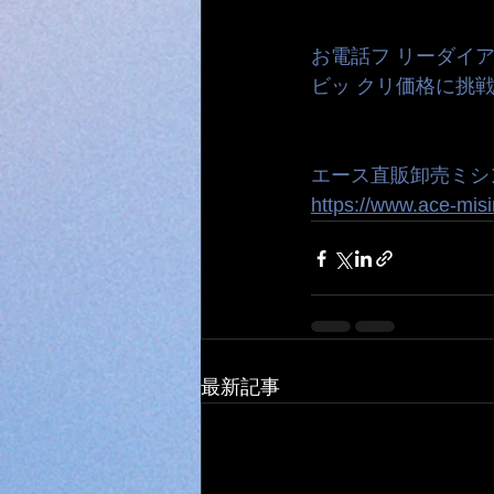
お電話フ リーダイアル 0
ビッ クリ価格に挑戦　 0
エース直販卸売ミシ
https://www.ace-misi
最新記事