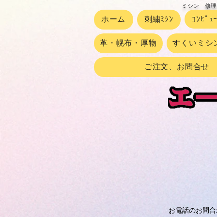
ミシン 修理
ホーム
刺繍ﾐｼﾝ
ｺﾝﾋﾟｭ
革・幌布・厚物
すくいミシ
ご注文、お問合せ
お電話のお問合