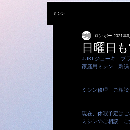
ミシン
ロン ポー
2021年
日曜日も
JUKI ジューキ　
家庭用ミシン　刺繍
ミシン修理　ご相談
現在、休暇予定はご
ミシンのご相談　ご