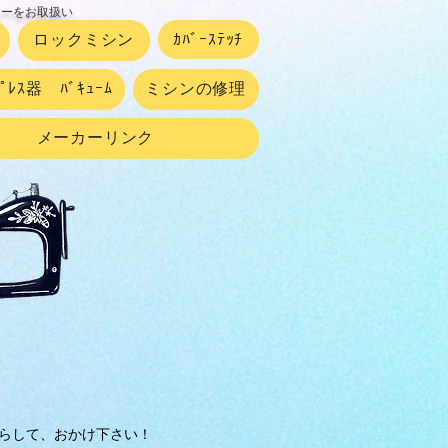
カーをお取扱い
ロックミシン
ｶﾊﾞｰｽﾃｯﾁ
ﾌﾟﾚｽ器 ﾊﾞｷｭｰﾑ
ミシンの修理
メーカーリンク
らして、おかけ下さい！