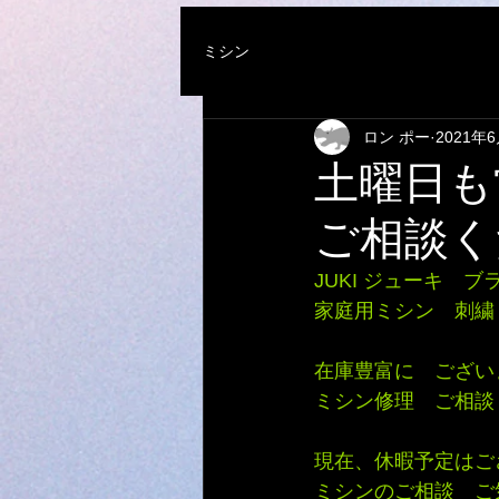
ミシン
ロン ポー
2021年
土曜日も
ご相談く
JUKI ジューキ　
家庭用ミシン　刺繍
在庫豊富に　ござい
ミシン修理　ご相談く
現在、休暇予定はご
ミシンのご相談　ご気