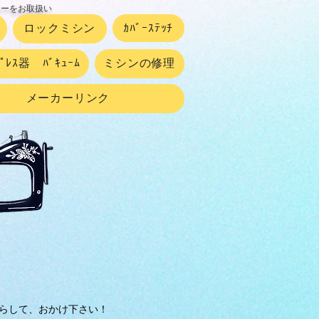
カーをお取扱い
ロックミシン
ｶﾊﾞｰｽﾃｯﾁ
ﾌﾟﾚｽ器 ﾊﾞｷｭｰﾑ
ミシンの修理
メーカーリンク
らして、おかけ下さい！