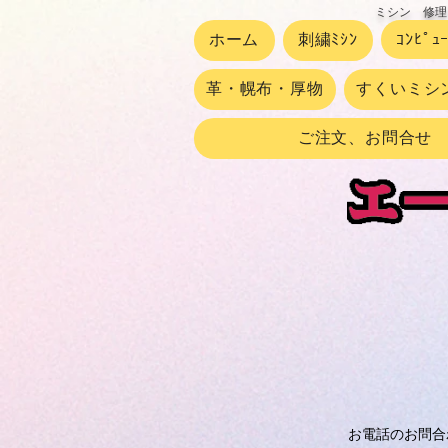
ミシン 修理
ホーム
刺繍ﾐｼﾝ
ｺﾝﾋﾟｭ
革・幌布・厚物
すくいミシ
ご注文、お問合せ
お電話のお問合