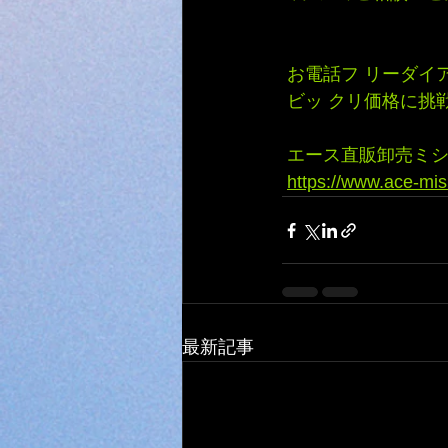
 お電話フ リーダイアル 
 ビッ クリ価格に挑戦　 
 エース直販卸売ミ
https://www.ace-mis
最新記事