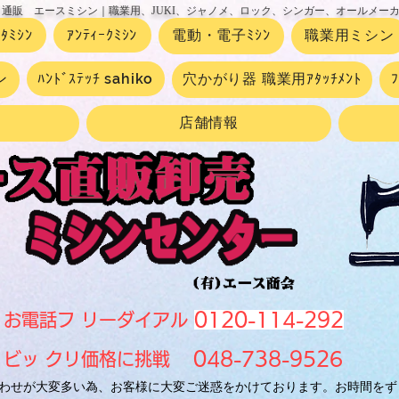
 通販 エースミシン｜職業用、JUKI、ジャノメ、ロック、シンガー、オールメー
ｰﾀﾐｼﾝ
ｱﾝﾃｨｰｸﾐｼﾝ
電動・電子ﾐｼﾝ
職業用ミシン
ン
ﾊﾝﾄﾞｽﾃｯﾁ sahiko
穴かがり器 職業用ｱﾀｯﾁﾒﾝﾄ
店舗情報
0120-114-292
お電話フ リーダイアル
048-738-9526
ビッ クリ価格に挑戦
わせが大変多い為、お客様に大変ご迷惑をかけております。お時間をず