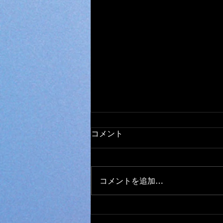
オールメーカー ミシン 取
コメント
り扱い
日本全国から ミシンの修理、調
整、お受けしております。 他店
コメントを追加…
で、購入されたミシンでもokで
す。 ダンボール、や、みかん箱
などにミシンを入れ、 新聞紙や
パッキン、プチブチ、などで、敷