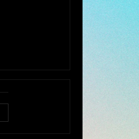
で断られた ミシン修理
相談ください。
全国から ミシンの修理、調
お受けしております。 他店
購入されたミシンでもokで
ミシンを入れ、 新聞紙や
キン、プチブチ、などで、敷