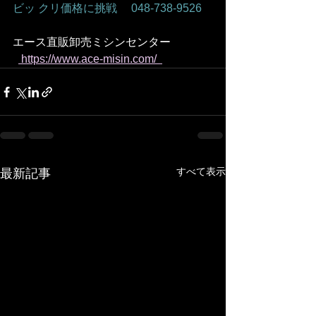
ビッ クリ価格に挑戦　 048-738-9526    
エース直販卸売ミシンセンター
 https://www.ace-misin.com/  
すべて表示
最新記事