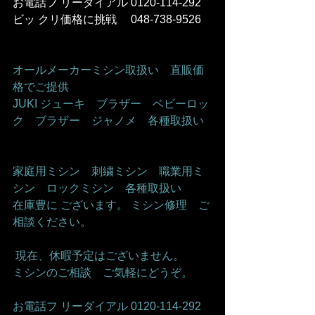
お電話フ リーダイアル 0120-114-292 
ビッ クリ価格に挑戦　 048-738-9526    
オールメーカーミシン取扱い　直販価
格でご提供     
JUKI ジューキ　ブラザー　ベビーロッ
ク　ブラザー　ジャノメ　各種取扱い   
家庭用ミシン　刺繍ミシン　職業用ミ
シン　ロックミシン　各種取扱い    
在庫豊に ございます。 ミシン修理　ご
相談ください。    
 現在、休暇予定はございません。   
ミシンのご相談　ご気軽にどうぞ。      
お電話フ リーダイアル 0120-114-292 