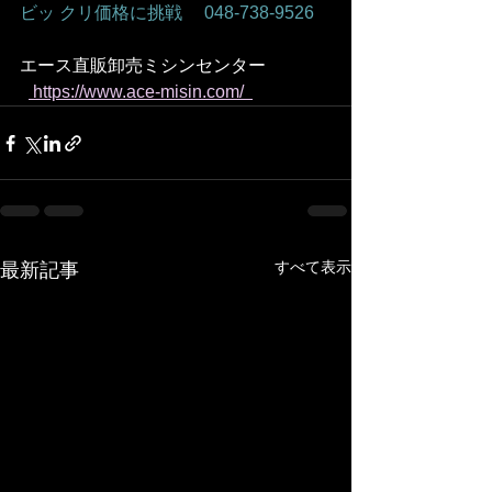
ビッ クリ価格に挑戦　 048-738-9526    
エース直販卸売ミシンセンター
 https://www.ace-misin.com/  
すべて表示
最新記事