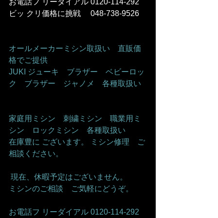
お電話フ リーダイアル 0120-114-292 
ビッ クリ価格に挑戦　 048-738-9526    
オールメーカーミシン取扱い　直販価
格でご提供     
JUKI ジューキ　ブラザー　ベビーロッ
ク　ブラザー　ジャノメ　各種取扱い   
家庭用ミシン　刺繍ミシン　職業用ミ
シン　ロックミシン　各種取扱い    
在庫豊に ございます。 ミシン修理　ご
相談ください。    
 現在、休暇予定はございません。   
ミシンのご相談　ご気軽にどうぞ。      
お電話フ リーダイアル 0120-114-292 