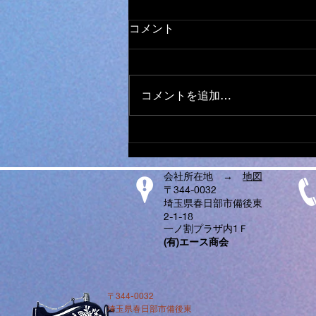
オールメーカー ミシン 取
コメント
り扱い
日本全国から ミシンの修理、調
整、お受けしております。 他店
コメントを追加…
で、購入されたミシンでもokで
す。 ダンボール、や、みかん箱
などにミシンを入れ、 新聞紙や
パッキン、プチブチ、などで、敷
き詰めて、 ガムテープで、フタ
会社所在地 →
地図
を閉めてお送りください。...
〒344-0032
埼玉県春日部市備後東
2-1-18
一ノ割プラザ内1Ｆ
​(有)エース商会
〒344-0032
埼玉県春日部市備後東