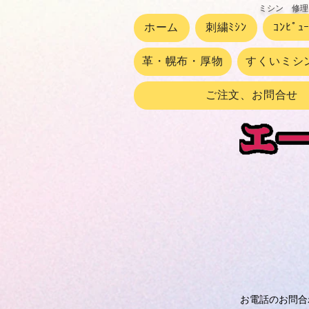
ミシン 修理
ホーム
刺繍ﾐｼﾝ
ｺﾝﾋﾟｭ
革・幌布・厚物
すくいミシ
ご注文、お問合せ
お電話のお問合