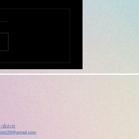
で断られた ミシン修理
相談ください。
全国から ミシンの修理、調
お受けしております。 他店
購入されたミシンでもokで
ミシンを入れ、 新聞紙や
キン、プチブチ、などで、敷
ムテープで、フタ
めてお送りください。...
い合わせ
isin39@gmail.com