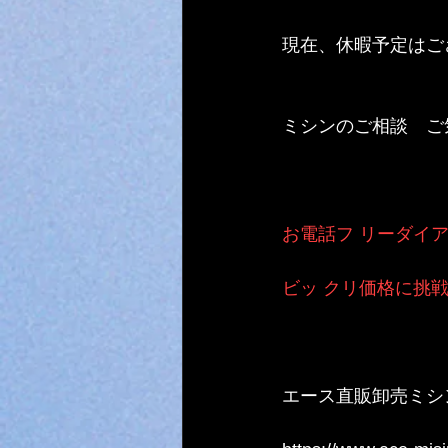
現在、休暇予定はご
ミシンのご相談　ご
お電話フ リーダイアル 0
ビッ クリ価格に挑戦　 0
エース直販卸売ミシ