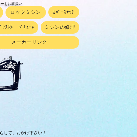
カーをお取扱い
ロックミシン
ｶﾊﾞｰｽﾃｯﾁ
ﾌﾟﾚｽ器 ﾊﾞｷｭｰﾑ
ミシンの修理
メーカーリンク
らして、おかけ下さい！