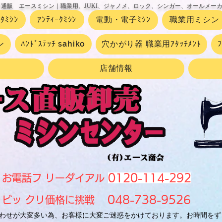
 通販 エースミシン｜職業用、JUKI、ジャノメ、ロック、シンガー、オールメー
ｰﾀﾐｼﾝ
ｱﾝﾃｨｰｸﾐｼﾝ
電動・電子ﾐｼﾝ
職業用ミシン
ン
ﾊﾝﾄﾞｽﾃｯﾁ sahiko
穴かがり器 職業用ｱﾀｯﾁﾒﾝﾄ
店舗情報
0120-114-292
お電話フ リーダイアル
048-738-9526
ビッ クリ価格に挑戦
わせが大変多い為、お客様に大変ご迷惑をかけております。お時間をず