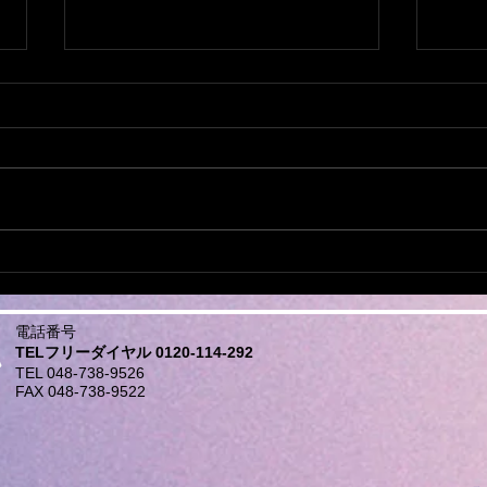
ミシンの修理なら おまかせ
他店
下さい。
もご
日本全国から ミシンの修理、調
日本
整、お受けしております。 他店
整、
で、購入されたミシンでもokで
で、
す。 ダンボール、や、みかん箱
す。 ダンボール、や、みかん箱
などにミシンを入れ、 新聞紙や
などに
パッキン、プチブチ、などで、敷
パッ
き詰めて、 ガムテープで、フタ
き詰めて、 ガ
電話番号
を閉めてお送りください。...
を閉
TELフリーダイヤル 0120-114-292
TEL 048-738-9526
FAX 048-738-9522