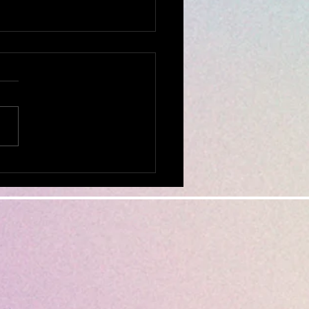
で断られた ミシン修理
相談ください。
全国から ミシンの修理、調
お受けしております。 他店
購入されたミシンでもokで
ミシンを入れ、 新聞紙や
キン、プチブチ、などで、敷
ムテープで、フタ
めてお送りください。...