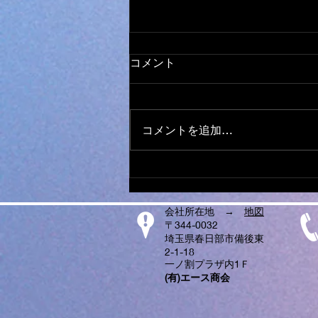
オールメーカー ミシン 取
コメント
り扱い
日本全国から ミシンの修理、調
整、お受けしております。 他店
コメントを追加…
で、購入されたミシンでもokで
す。 ダンボール、や、みかん箱
などにミシンを入れ、 新聞紙や
パッキン、プチブチ、などで、敷
き詰めて、 ガムテープで、フタ
会社所在地 →
地図
を閉めてお送りください。...
〒344-0032
埼玉県春日部市備後東
2-1-18
一ノ割プラザ内1Ｆ
​(有)エース商会