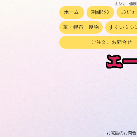
ミシン 修理
ホーム
刺繍ﾐｼﾝ
ｺﾝﾋﾟｭ
革・幌布・厚物
すくいミシ
ご注文、お問合せ
お電話のお問合