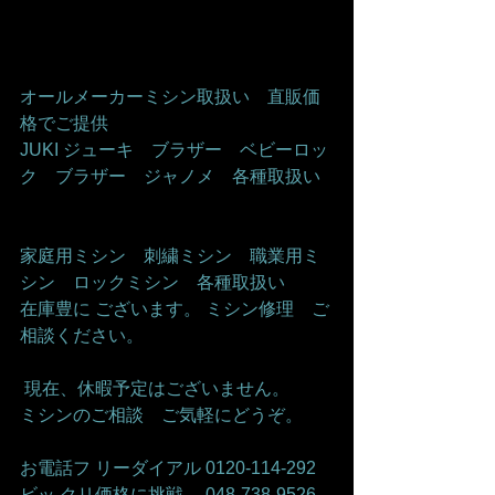
オールメーカーミシン取扱い　直販価
格でご提供     
JUKI ジューキ　ブラザー　ベビーロッ
ク　ブラザー　ジャノメ　各種取扱い   
家庭用ミシン　刺繍ミシン　職業用ミ
シン　ロックミシン　各種取扱い    
在庫豊に ございます。 ミシン修理　ご
相談ください。    
 現在、休暇予定はございません。   
ミシンのご相談　ご気軽にどうぞ。      
お電話フ リーダイアル 0120-114-292 
ビッ クリ価格に挑戦　 048-738-9526    