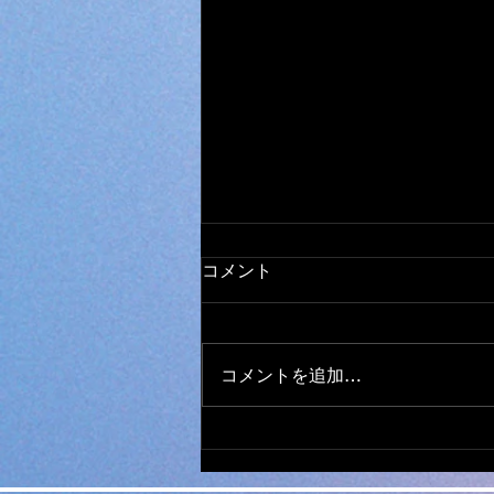
オールメーカー ミシン 取
コメント
り扱い
日本全国から ミシンの修理、調
整、お受けしております。 他店
コメントを追加…
で、購入されたミシンでもokで
す。 ダンボール、や、みかん箱
などにミシンを入れ、 新聞紙や
パッキン、プチブチ、などで、敷
き詰めて、 ガムテープで、フタ