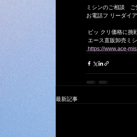
ミシンのご相談　ご気
お電話フ リーダイアル 0
 ビッ クリ価格に挑戦　 
 エース直販卸売ミ
 https://www.ace-mis
最新記事