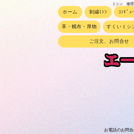
ミシン 修理
ホーム
刺繍ﾐｼﾝ
ｺﾝﾋﾟｭ
革・幌布・厚物
すくいミシ
ご注文、お問合せ
お電話のお問合