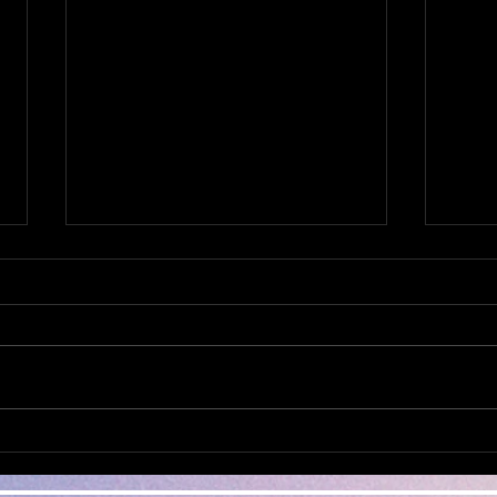
ミシンの修理なら おまかせ
他店
下さい。
もご
日本全国から ミシンの修理、調
日本
整、お受けしております。 他店
整、
で、購入されたミシンでもokで
で、
す。 ダンボール、や、みかん箱
す。 ダンボール、や、みかん箱
などにミシンを入れ、 新聞紙や
などに
パッキン、プチブチ、などで、敷
パッ
き詰めて、 ガムテープで、フタ
き詰めて、 ガ