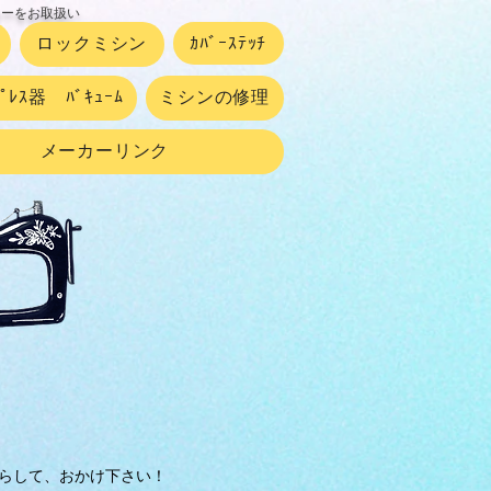
カーをお取扱い
ロックミシン
ｶﾊﾞｰｽﾃｯﾁ
ﾌﾟﾚｽ器 ﾊﾞｷｭｰﾑ
ミシンの修理
メーカーリンク
らして、おかけ下さい！