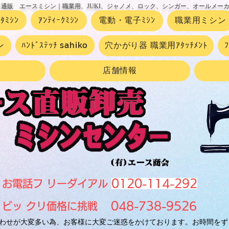
 通販 エースミシン｜職業用、JUKI、ジャノメ、ロック、シンガー、オールメー
ｰﾀﾐｼﾝ
ｱﾝﾃｨｰｸﾐｼﾝ
電動・電子ﾐｼﾝ
職業用ミシン
ン
ﾊﾝﾄﾞｽﾃｯﾁ sahiko
穴かがり器 職業用ｱﾀｯﾁﾒﾝﾄ
店舗情報
0120-114-292
お電話フ リーダイアル
048-738-9526
ビッ クリ価格に挑戦
わせが大変多い為、お客様に大変ご迷惑をかけております。お時間をず