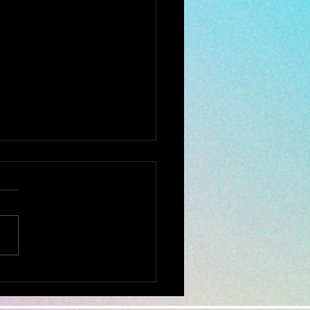
で断られた ミシン修理
相談ください。
全国から ミシンの修理、調
お受けしております。 他店
購入されたミシンでもokで
ミシンを入れ、 新聞紙や
キン、プチブチ、などで、敷
ムテープで、フタ