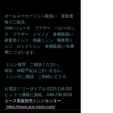
オールメーカーミシン取扱い　直販価
格でご提供
JUKI ジューキ　ブラザー　ベビーロッ
ク　ブラザー　ジャノメ　各種取扱い
家庭用ミシン　刺繍ミシン　職業用ミ
シン　ロックミシン　各種取扱い 在庫
豊に ございます。
 ミシン修理　ご相談ください。  
現在、休暇予定はございません。
 ミシンのご相談　ご気軽にどうぞ。
お電話フ リーダイアル 0120-114-292
ビッ クリ価格に挑戦　 048-738-9526
エース直販卸売ミシンセンター
 https://www.ace-misin.com/