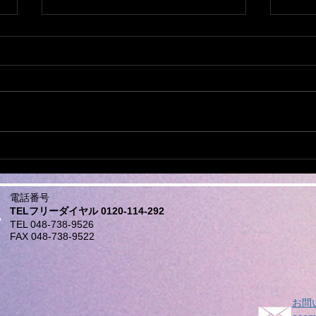
ミシンの修理なら おまかせ
他店
下さい。
もご
日本全国から ミシンの修理、調
日本
整、お受けしております。 他店
整、
で、購入されたミシンでもokで
で、
す。 ダンボール、や、みかん箱
す。 ダンボール、や、みかん箱
などにミシンを入れ、 新聞紙や
などに
パッキン、プチブチ、などで、敷
パッ
き詰めて、 ガムテープで、フタ
き詰めて、 ガ
電話番号
を閉めてお送りください。...
を閉
TELフリーダイヤル 0120-114-292
TEL 048-738-9526
FAX 048-738-9522
お問