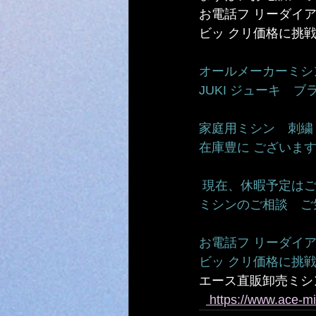
お電話フ リーダイアル 0
ビッ クリ価格に挑戦　 048-
オールメーカーミシン
JUKI ジューキ　
家庭用ミシン　刺繍ミ
在庫豊に ございます
 現在、休暇予定はご
ミシンのご相談　ご気軽
お電話フ リーダイアル 0
ビッ クリ価格に挑戦　 048
エース直販卸売ミシ
 https://www.ace-mi