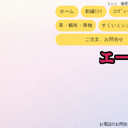
ミシン 修理
ホーム
刺繍ﾐｼﾝ
ｺﾝﾋﾟｭ
革・幌布・厚物
すくいミシ
ご注文、お問合せ
お電話のお問合