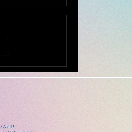
で断られた ミシン修理
相談ください。
全国から ミシンの修理、調
お受けしております。 他店
購入されたミシンでもokで
ミシンを入れ、 新聞紙や
キン、プチブチ、などで、敷
ムテープで、フタ
めてお送りください。...
い合わせ