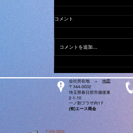
オールメーカー ミシン 取
コメント
り扱い
日本全国から ミシンの修理、調
整、お受けしております。 他店
コメントを追加…
で、購入されたミシンでもokで
す。 ダンボール、や、みかん箱
などにミシンを入れ、 新聞紙や
パッキン、プチブチ、などで、敷
き詰めて、 ガムテープで、フタ
会社所在地 →
地図
を閉めてお送りください。...
〒344-0032
埼玉県春日部市備後東
2-1-18
一ノ割プラザ内1Ｆ
​(有)エース商会
〒344-0032