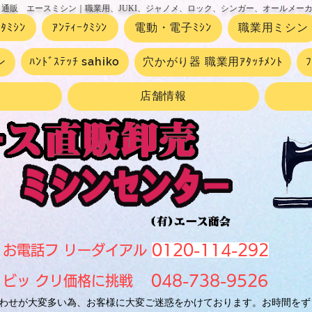
 通販 エースミシン｜職業用、JUKI、ジャノメ、ロック、シンガー、オールメー
ｰﾀﾐｼﾝ
ｱﾝﾃｨｰｸﾐｼﾝ
電動・電子ﾐｼﾝ
職業用ミシン
ン
ﾊﾝﾄﾞｽﾃｯﾁ sahiko
穴かがり器 職業用ｱﾀｯﾁﾒﾝﾄ
店舗情報
0120-114-292
お電話フ リーダイアル
048-738-9526
ビッ クリ価格に挑戦
わせが大変多い為、お客様に大変ご迷惑をかけております。お時間をず