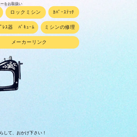
カーをお取扱い
ロックミシン
ｶﾊﾞｰｽﾃｯﾁ
ﾌﾟﾚｽ器 ﾊﾞｷｭｰﾑ
ミシンの修理
メーカーリンク
らして、おかけ下さい！