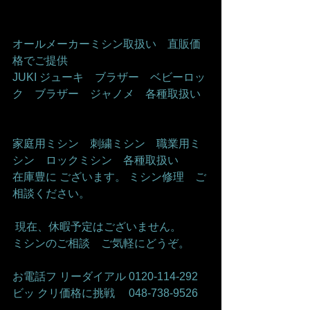
オールメーカーミシン取扱い　直販価
格でご提供     
JUKI ジューキ　ブラザー　ベビーロッ
ク　ブラザー　ジャノメ　各種取扱い   
家庭用ミシン　刺繍ミシン　職業用ミ
シン　ロックミシン　各種取扱い    
在庫豊に ございます。 ミシン修理　ご
相談ください。    
 現在、休暇予定はございません。   
ミシンのご相談　ご気軽にどうぞ。      
お電話フ リーダイアル 0120-114-292 
ビッ クリ価格に挑戦　 048-738-9526    