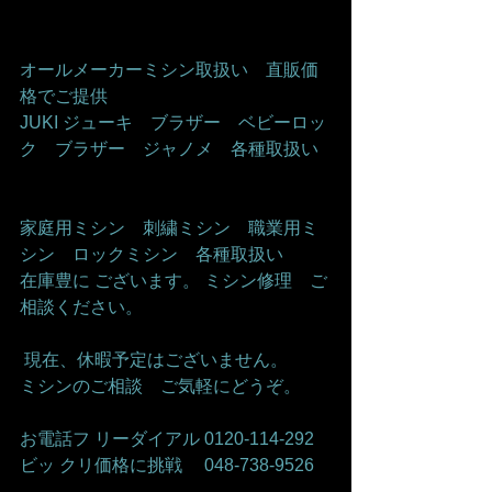
オールメーカーミシン取扱い　直販価
格でご提供     
JUKI ジューキ　ブラザー　ベビーロッ
ク　ブラザー　ジャノメ　各種取扱い   
家庭用ミシン　刺繍ミシン　職業用ミ
シン　ロックミシン　各種取扱い    
在庫豊に ございます。 ミシン修理　ご
相談ください。    
 現在、休暇予定はございません。   
ミシンのご相談　ご気軽にどうぞ。      
お電話フ リーダイアル 0120-114-292 
ビッ クリ価格に挑戦　 048-738-9526    