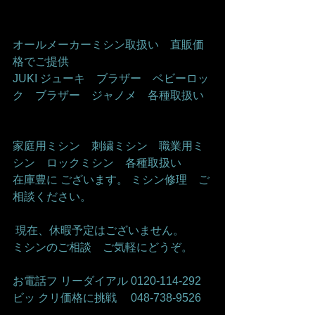
オールメーカーミシン取扱い　直販価
格でご提供     
JUKI ジューキ　ブラザー　ベビーロッ
ク　ブラザー　ジャノメ　各種取扱い   
家庭用ミシン　刺繍ミシン　職業用ミ
シン　ロックミシン　各種取扱い    
在庫豊に ございます。 ミシン修理　ご
相談ください。    
 現在、休暇予定はございません。   
ミシンのご相談　ご気軽にどうぞ。     
お電話フ リーダイアル 0120-114-292 
ビッ クリ価格に挑戦　 048-738-9526    