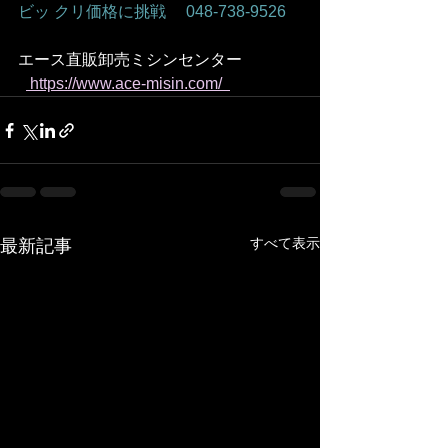
ビッ クリ価格に挑戦　 048-738-9526    
エース直販卸売ミシンセンター
 https://www.ace-misin.com/  
すべて表示
最新記事