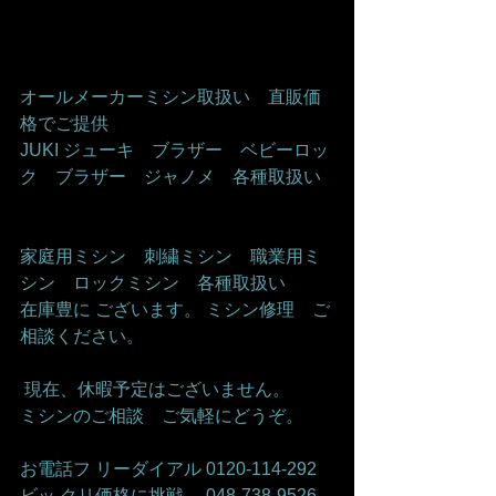
オールメーカーミシン取扱い　直販価
格でご提供     
JUKI ジューキ　ブラザー　ベビーロッ
ク　ブラザー　ジャノメ　各種取扱い   
家庭用ミシン　刺繍ミシン　職業用ミ
シン　ロックミシン　各種取扱い    
在庫豊に ございます。 ミシン修理　ご
相談ください。    
 現在、休暇予定はございません。   
ミシンのご相談　ご気軽にどうぞ。      
お電話フ リーダイアル 0120-114-292 
ビッ クリ価格に挑戦　 048-738-9526    