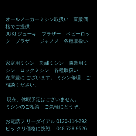
オールメーカーミシン取扱い　直販価
格でご提供     
JUKI ジューキ　ブラザー　ベビーロッ
ク　ブラザー　ジャノメ　各種取扱い   
家庭用ミシン　刺繍ミシン　職業用ミ
シン　ロックミシン　各種取扱い    
在庫豊に ございます。 ミシン修理　ご
相談ください。    
 現在、休暇予定はございません。   
ミシンのご相談　ご気軽にどうぞ。      
お電話フ リーダイアル 0120-114-292 
ビッ クリ価格に挑戦　 048-738-9526    