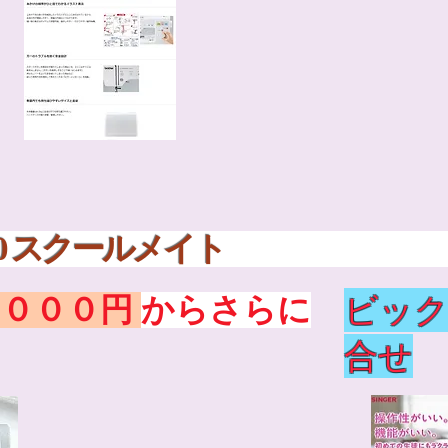
■SM-10 スクー
ビック
９０００円
からさらに
合せ