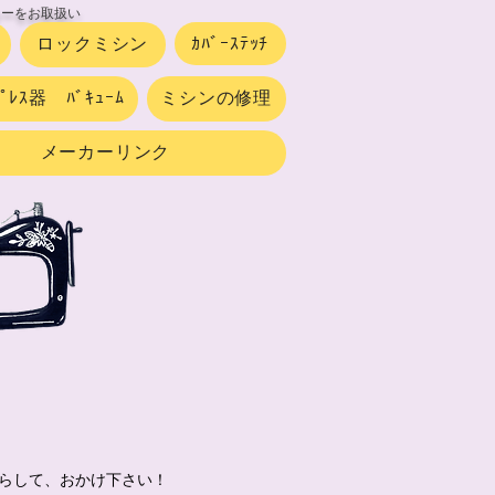
カーをお取扱い
ロックミシン
ｶﾊﾞｰｽﾃｯﾁ
ﾌﾟﾚｽ器 ﾊﾞｷｭｰﾑ
ミシンの修理
メーカーリンク
らして、おかけ下さい！