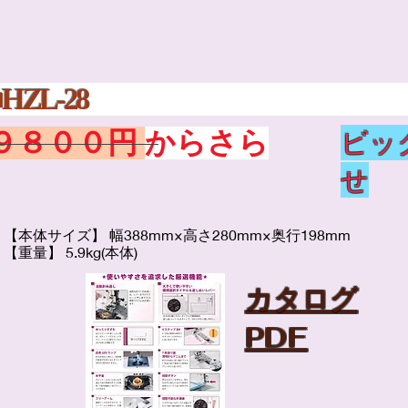
 ジューキ ■HZL-
ビッ
９８００円
からさら
せ
【本体サイズ】 幅388mm×高さ280mm×奥行198mm
【重量】 5.9kg(本体)
​カタログ
PDF