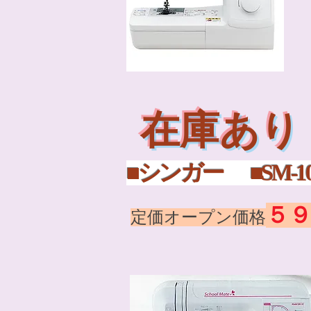
在庫あり
■シンガー 
５
定価オープン価格