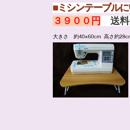
■ミシンテーブ
３９００
円
送
​大きさ 約40×60cm 高さ約28c