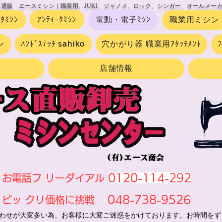
 通販 エースミシン｜職業用、JUKI、ジャノメ、ロック、シンガー、オールメー
ｰﾀﾐｼﾝ
ｱﾝﾃｨｰｸﾐｼﾝ
電動・電子ﾐｼﾝ
職業用ミシン
ン
ﾊﾝﾄﾞｽﾃｯﾁ sahiko
穴かがり器 職業用ｱﾀｯﾁﾒﾝﾄ
店舗情報
0120-114-292
お電話フ リーダイアル
048-738-9526
ビッ クリ価格に挑戦
わせが大変多い為、お客様に大変ご迷惑をかけております。お時間をず