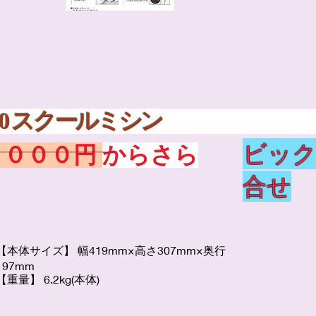
り
■AT-310 スク
ビック
８０００円
からさら
合せ
【本体サイズ】 幅419mm×高さ307mm×奥行
197mm
【重量】 6.2kg(本体)