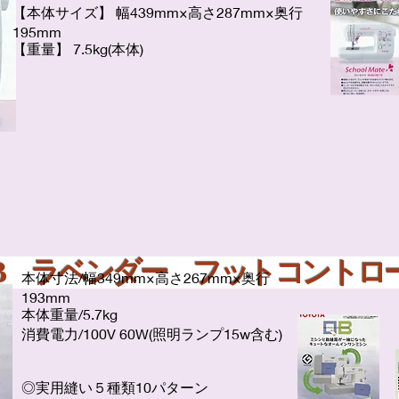
【本体サイズ】 幅439mm×高さ287mm×奥行
195mm
【重量】 7.5kg(本体)
850B ラベンダー フットコント
本体寸法/幅349mm×高さ267mm×奥行
193mm
本体重量/5.7kg
消費電力/100V 60W(照明ランプ15w含む)
◎実用縫い５種類10パターン