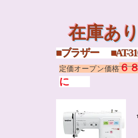
在庫あ
■ブラザー 
６
定価オープン価格
に