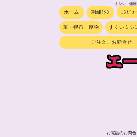
ミシン 修理
ホーム
刺繍ﾐｼﾝ
ｺﾝﾋﾟｭ
革・幌布・厚物
すくいミシ
ご注文、お問合せ
お電話のお問合