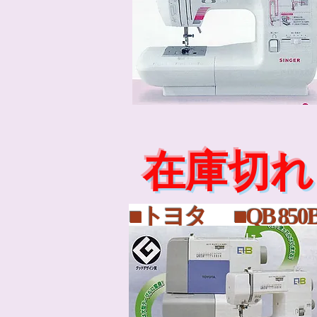
在庫切れ
■トヨタ ■QB 